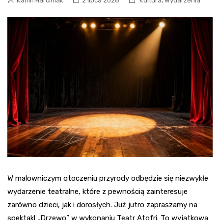
,
Kamil Marciniak
2 lipca 2026
Kultura
Wydarzenia
W malowniczym otoczeniu przyrody odbędzie się niezwykłe
wydarzenie teatralne, które z pewnością zainteresuje
zarówno dzieci, jak i dorosłych. Już jutro zapraszamy na
spektakl „Drzewo” w wykonaniu Teatr Atofri. To wyjątkowa