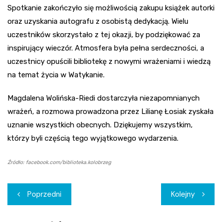
Spotkanie zakończyło się możliwością zakupu książek autorki
oraz uzyskania autografu z osobistą dedykacją. Wielu
uczestników skorzystało z tej okazji, by podziękować za
inspirujący wieczór. Atmosfera była pełna serdeczności, a
uczestnicy opuścili bibliotekę z nowymi wrażeniami i wiedzą
na temat życia w Watykanie.
Magdalena Wolińska-Riedi dostarczyła niezapomnianych
wrażeń, a rozmowa prowadzona przez Lilianę Łosiak zyskała
uznanie wszystkich obecnych. Dziękujemy wszystkim,
którzy byli częścią tego wyjątkowego wydarzenia.
Źródło: facebook.com/biblioteka.kolobrzeg
Nawigacja
Poprzedni
Kolejny
wpisu