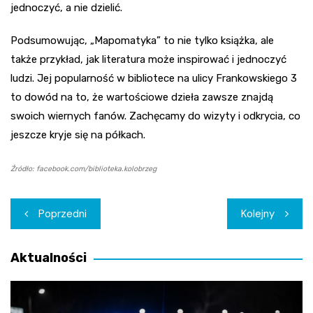
jednoczyć, a nie dzielić.
Podsumowując, „Mapomatyka” to nie tylko książka, ale
także przykład, jak literatura może inspirować i jednoczyć
ludzi. Jej popularność w bibliotece na ulicy Frankowskiego 3
to dowód na to, że wartościowe dzieła zawsze znajdą
swoich wiernych fanów. Zachęcamy do wizyty i odkrycia, co
jeszcze kryje się na półkach.
Źródło: facebook.com/biblioteka.kolobrzeg
Nawigacja
Poprzedni
Kolejny
wpisu
Aktualności