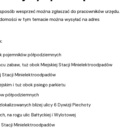
n sposób wesprzeć można zgłaszać do pracowników urzędu.
adomości w tym temacie można wysyłać na adres
k:
bok pojemników półpodziemnych
acu zabaw, tuż obok Miejskiej Stacji Minielektroodpadów
ej Stacji Minielektroodpadów
ejskim i tuż obok psiego parkietu
ków półpodziemnych
okalizowanych bliżej ulicy 6 Dywizji Piechoty
, na rogu ulic Bałtyckiej i Wylotowej
j Stacji Minielektroodpadów