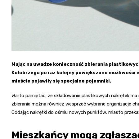
Mając na uwadze konieczność zbierania plastikowych
Kołobrzegu po raz kolejny powiększono możliwości i
mieście pojawiły się specjalne pojemniki.
Warto pamiętać, że składowanie plastikowych nakrętek ma n
zbierania można również wesprzeć wybrane organizacje ch
Oddając nakrętki do ośmiu nowych punktów, miasto przekaż
Mieszkańcy mogą zgłaszać