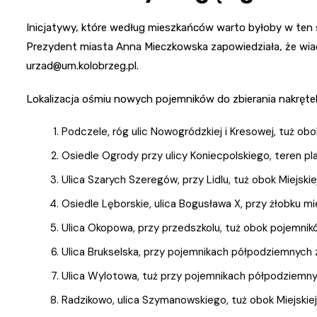
Inicjatywy, które według mieszkańców warto byłoby w te
Prezydent miasta Anna Mieczkowska zapowiedziała, że wi
urzad@um.kolobrzeg.pl
.
Lokalizacja ośmiu nowych pojemników do zbierania nakręte
Podczele, róg ulic Nowogródzkiej i Kresowej, tuż o
Osiedle Ogrody przy ulicy Koniecpolskiego, teren pl
Ulica Szarych Szeregów, przy Lidlu, tuż obok Miejski
Osiedle Lęborskie, ulica Bogusława X, przy żłobku mi
Ulica Okopowa, przy przedszkolu, tuż obok pojemni
Ulica Brukselska, przy pojemnikach półpodziemnych zl
Ulica Wylotowa, tuż przy pojemnikach półpodziemnych
Radzikowo, ulica Szymanowskiego, tuż obok Miejskie