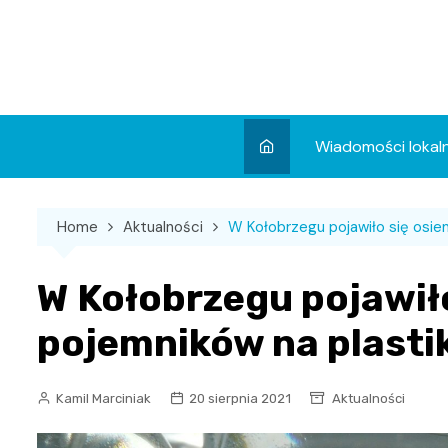
Skip
to
content
Wiadomości lokal
Aktualności
Home
Aktualności
W Kołobrzegu pojawiło się osie
Wydarzenia
Koncert
W Kołobrzegu pojawił
Sport
pojemników na plasti
Kamil Marciniak
20 sierpnia 2021
Aktualności