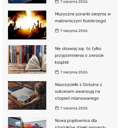
7 sierpnia 2026
ie
ce
Muzyczne poranki sierpnia w
malowniczym Kołobrzegu!
7 sierpnia 2026
Nie obawiaj się, to tylko
przypomnienia o zwrocie
książek
7 sierpnia 2026
Nauczycielki z Gościna z
sukcesem awansują na
stopień mianowanego
7 sierpnia 2026
Nowa prądownica dla
strażaków dzięki wsparciu