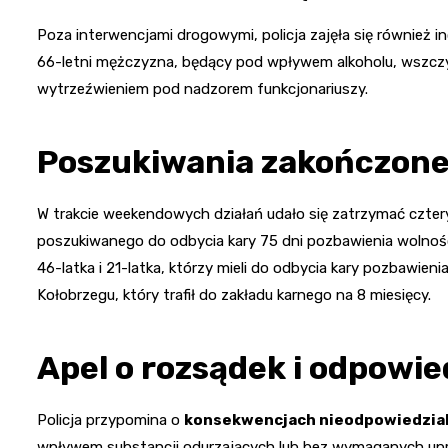
Poza interwencjami drogowymi, policja zajęła się również 
66-letni mężczyzna, będący pod wpływem alkoholu, wszczy
wytrzeźwieniem pod nadzorem funkcjonariuszy.
Poszukiwania zakończon
W trakcie weekendowych działań udało się zatrzymać czter
poszukiwanego do odbycia kary 75 dni pozbawienia wolnoś
46-latka i 21-latka, którzy mieli do odbycia kary pozbawie
Kołobrzegu, który trafił do zakładu karnego na 8 miesięcy.
Apel o rozsądek i odpowie
Policja przypomina o
konsekwencjach nieodpowiedzia
wpływem substancji odurzających lub bez wymaganych up