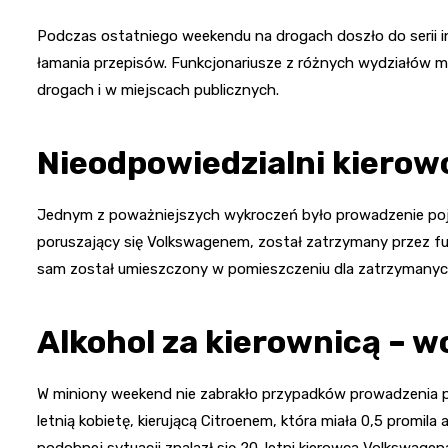
Podczas ostatniego weekendu na drogach doszło do serii int
łamania przepisów. Funkcjonariusze z różnych wydziałów m
drogach i w miejscach publicznych.
Nieodpowiedzialni kierowc
Jednym z poważniejszych wykroczeń było prowadzenie po
poruszający się Volkswagenem, został zatrzymany przez funk
sam został umieszczony w pomieszczeniu dla zatrzymanych.
Alkohol za kierownicą – 
W miniony weekend nie zabrakło przypadków prowadzenia p
letnią kobietę, kierującą Citroenem, która miała 0,5 promila
podobnej sytuacji znalazł się 20-letni kierowca Volkswagena