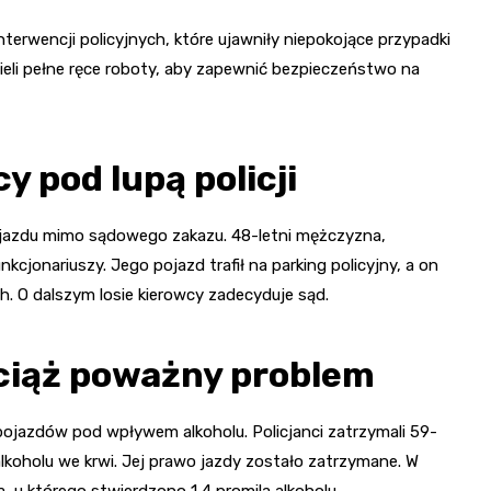
erwencji policyjnych, które ujawniły niepokojące przypadki
ieli pełne ręce roboty, aby zapewnić bezpieczeństwo na
y pod lupą policji
jazdu mimo sądowego zakazu. 48-letni mężczyzna,
cjonariuszy. Jego pojazd trafił na parking policyjny, a on
 O dalszym losie kierowcy zadecyduje sąd.
wciąż poważny problem
ojazdów pod wpływem alkoholu. Policjanci zatrzymali 59-
 alkoholu we krwi. Jej prawo jazdy zostało zatrzymane. W
, u którego stwierdzono 1,4 promila alkoholu.