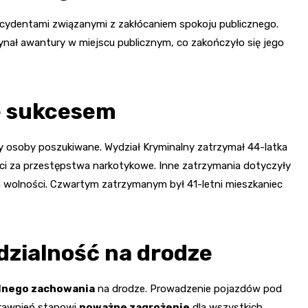
incydentami związanymi z zakłócaniem spokoju publicznego.
nał awantury w miejscu publicznym, co zakończyło się jego
e sukcesem
y osoby poszukiwane. Wydział Kryminalny zatrzymał 44-latka
ci za przestępstwa narkotykowe. Inne zatrzymania dotyczyły
nia wolności. Czwartym zatrzymanym był 41-letni mieszkaniec
dzialność na drodze
lnego zachowania
na drodze. Prowadzenie pojazdów pod
rawnień stanowi
poważne zagrożenie
dla wszystkich