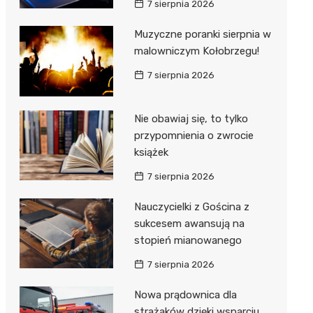
7 sierpnia 2026
ie
ce
Muzyczne poranki sierpnia w
malowniczym Kołobrzegu!
7 sierpnia 2026
Nie obawiaj się, to tylko
przypomnienia o zwrocie
książek
7 sierpnia 2026
Nauczycielki z Gościna z
sukcesem awansują na
stopień mianowanego
7 sierpnia 2026
Nowa prądownica dla
strażaków dzięki wsparciu