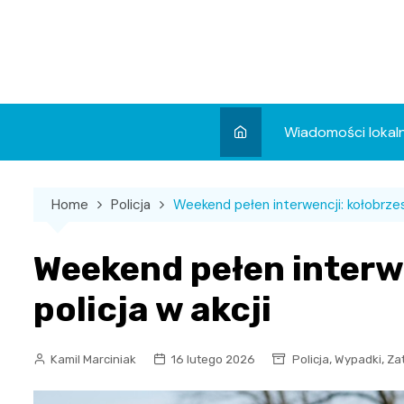
Skip
to
content
Wiadomości lokal
Aktualności
Home
Policja
Weekend pełen interwencji: kołobrzesk
Wydarzenia
Koncert
Weekend pełen interw
Sport
policja w akcji
,
,
Kamil Marciniak
16 lutego 2026
Policja
Wypadki
Za