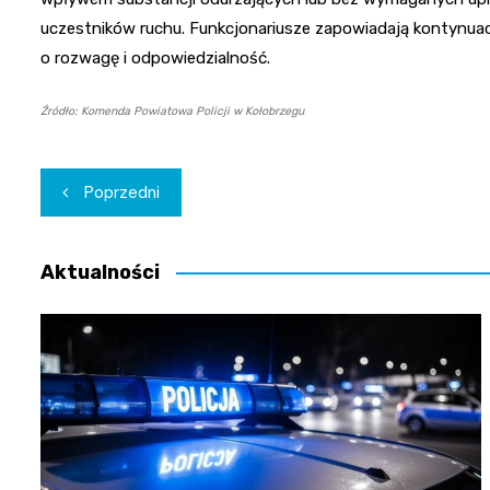
uczestników ruchu. Funkcjonariusze zapowiadają kontynuac
o rozwagę i odpowiedzialność.
Źródło: Komenda Powiatowa Policji w Kołobrzegu
Nawigacja
Poprzedni
wpisu
Aktualności