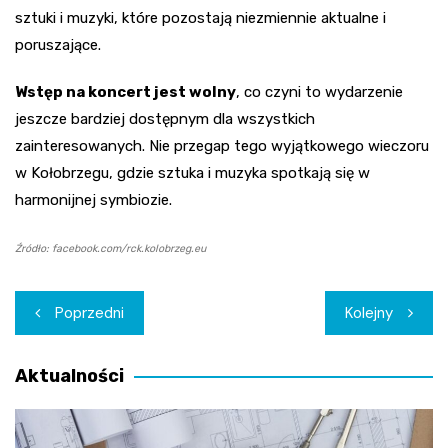
sztuki i muzyki, które pozostają niezmiennie aktualne i
poruszające.
Wstęp na koncert jest wolny
, co czyni to wydarzenie
jeszcze bardziej dostępnym dla wszystkich
zainteresowanych. Nie przegap tego wyjątkowego wieczoru
w Kołobrzegu, gdzie sztuka i muzyka spotkają się w
harmonijnej symbiozie.
Źródło: facebook.com/rck.kolobrzeg.eu
Nawigacja
Poprzedni
Kolejny
wpisu
Aktualności