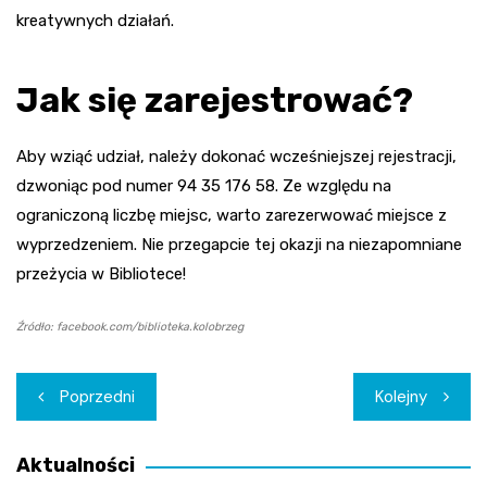
kreatywnych działań.
Jak się zarejestrować?
Aby wziąć udział, należy dokonać wcześniejszej rejestracji,
dzwoniąc pod numer 94 35 176 58. Ze względu na
ograniczoną liczbę miejsc, warto zarezerwować miejsce z
wyprzedzeniem. Nie przegapcie tej okazji na niezapomniane
przeżycia w Bibliotece!
Źródło: facebook.com/biblioteka.kolobrzeg
Nawigacja
Poprzedni
Kolejny
wpisu
Aktualności