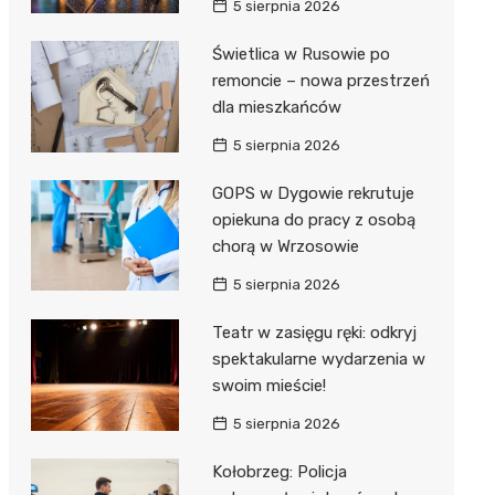
5 sierpnia 2026
ie
ce
Świetlica w Rusowie po
remoncie – nowa przestrzeń
dla mieszkańców
5 sierpnia 2026
GOPS w Dygowie rekrutuje
opiekuna do pracy z osobą
chorą w Wrzosowie
5 sierpnia 2026
Teatr w zasięgu ręki: odkryj
spektakularne wydarzenia w
swoim mieście!
5 sierpnia 2026
Kołobrzeg: Policja