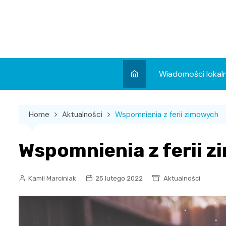
Skip
to
content
Wiadomości lokal
Aktualności
Home
Aktualności
Wspomnienia z ferii zimowych
Wydarzenia
Koncert
Wspomnienia z ferii 
Sport
Kamil Marciniak
25 lutego 2022
Aktualności