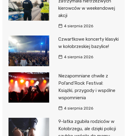
zatrzymała nietrzeźwych
kierowców w weekendowej
akcji
4 sierpnia 2026
Czwartkowe koncerty klasyki
w kołobrzeskiej bazylice!
4 sierpnia 2026
Niezapomniane chwile z
Pol’and’Rock Festival:
Książki, przygody i wspólne
wspomnienia
4 sierpnia 2026
9-latka zgubiła rodziców w
Kołobrzegu, ale dzięki policji
szybko wróciła do mamy