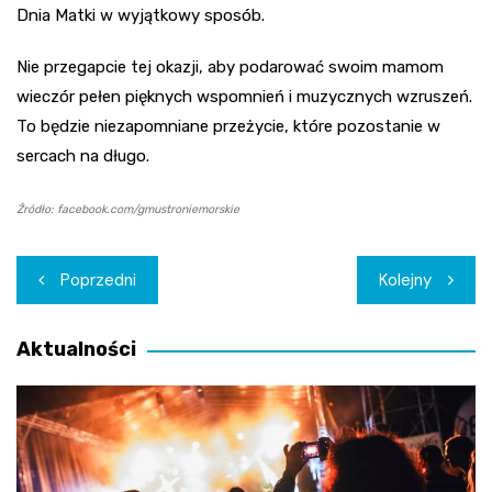
Dnia Matki w wyjątkowy sposób.
Nie przegapcie tej okazji, aby podarować swoim mamom
wieczór pełen pięknych wspomnień i muzycznych wzruszeń.
To będzie niezapomniane przeżycie, które pozostanie w
sercach na długo.
Źródło: facebook.com/gmustroniemorskie
Nawigacja
Poprzedni
Kolejny
wpisu
Aktualności