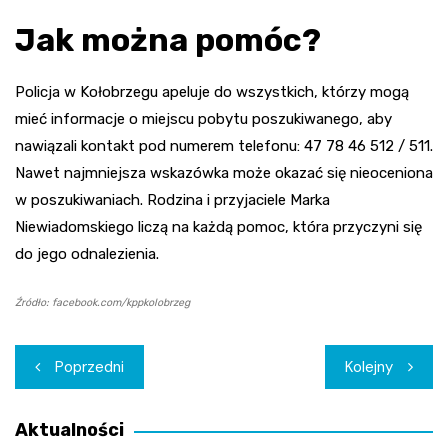
Jak można pomóc?
Policja w Kołobrzegu apeluje do wszystkich, którzy mogą
mieć informacje o miejscu pobytu poszukiwanego, aby
nawiązali kontakt pod numerem telefonu: 47 78 46 512 / 511.
Nawet najmniejsza wskazówka może okazać się nieoceniona
w poszukiwaniach. Rodzina i przyjaciele Marka
Niewiadomskiego liczą na każdą pomoc, która przyczyni się
do jego odnalezienia.
Źródło: facebook.com/kppkolobrzeg
Nawigacja
Poprzedni
Kolejny
wpisu
Aktualności