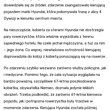
dowiedziała się ze źródeł, zdarzenie zaangażowało kierującą
pojazdem marki Hyundai, która pokonywała trasę z ulicy 4
Dywizji w kierunku centrum miasta.
Na nieszczęście, kobieta za sterami Hyundai nie dostrzegła
pary rowerzystów, która właśnie wyjeżdżała z terenu
sąsiedniego hotelu. Na czele jechał mężczyzna, a tuż za nim
– jego żona. Co więcej, niewłaściwa ostrożność kierującej
doprowadziła do kolizji z kobietą poruszającą się na rowerze.
Po zdarzeniu szybko wezwano zarówno służby policyjne, jak
i medyczne. Pomimo tego, że cała sytuacja wyglądała na
bardzo poważną, szczęśliwie 67-letnia poszkodowana
kobietka, obywatelka Niemiec, doznała jedynie lekkich
obrażeń. Trzeba podkreślić, że zarówno 61-letnia kierowca
pojazdu, jak i potrącona rowerzystka były trzeźwe w
momencie zdarzenia. Kierująca Hyundai została później