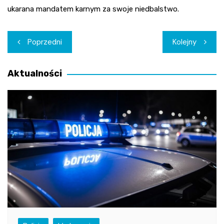
ukarana mandatem karnym za swoje niedbalstwo.
Nawigacja
Poprzedni
Kolejny
wpisu
Aktualności