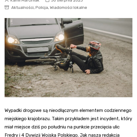
Kamil Marciniak
30 sierpnia 2023
,
,
Aktualności
Policja
Wiadomości lokalne
Wypadki drogowe są nieodłącznym elementem codziennego
miejskiego krajobrazu. Takim przykładem jest incydent, który
miał miejsce dziś po południu na punkcie przecięcia ulic
Fredry i 4 Dywizji Wojska Polskiego. Jak nasza redakcja