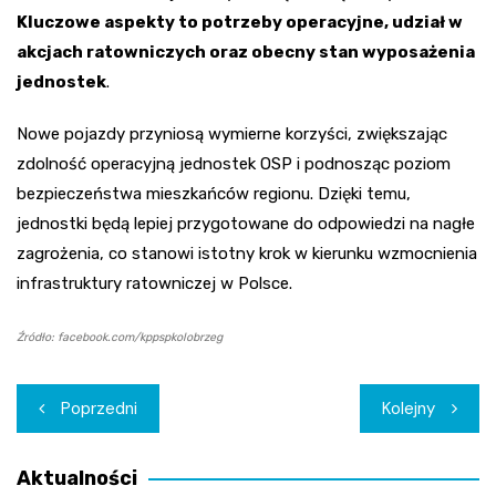
Kluczowe aspekty to potrzeby operacyjne, udział w
akcjach ratowniczych oraz obecny stan wyposażenia
jednostek
.
Nowe pojazdy przyniosą wymierne korzyści, zwiększając
zdolność operacyjną jednostek OSP i podnosząc poziom
bezpieczeństwa mieszkańców regionu. Dzięki temu,
jednostki będą lepiej przygotowane do odpowiedzi na nagłe
zagrożenia, co stanowi istotny krok w kierunku wzmocnienia
infrastruktury ratowniczej w Polsce.
Źródło: facebook.com/kppspkolobrzeg
Nawigacja
Poprzedni
Kolejny
wpisu
Aktualności