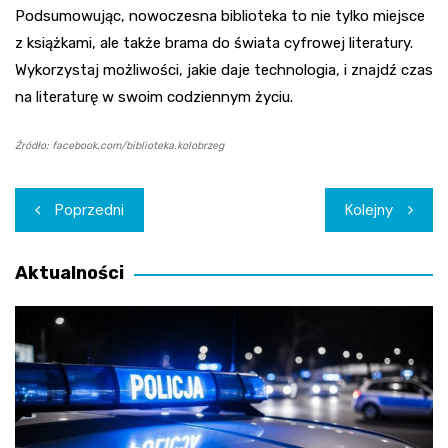
Podsumowując, nowoczesna biblioteka to nie tylko miejsce
z książkami, ale także brama do świata cyfrowej literatury.
Wykorzystaj możliwości, jakie daje technologia, i znajdź czas
na literaturę w swoim codziennym życiu.
Źródło: facebook.com/biblioteka.kolobrzeg
Nawigacja
Poprzedni
Kolejny
wpisu
Aktualności