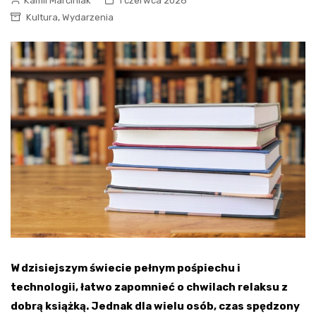
Kamil Marciniak
1 czerwca 2026
,
Kultura
Wydarzenia
W dzisiejszym świecie pełnym pośpiechu i
technologii, łatwo zapomnieć o chwilach relaksu z
dobrą książką. Jednak dla wielu osób, czas spędzony