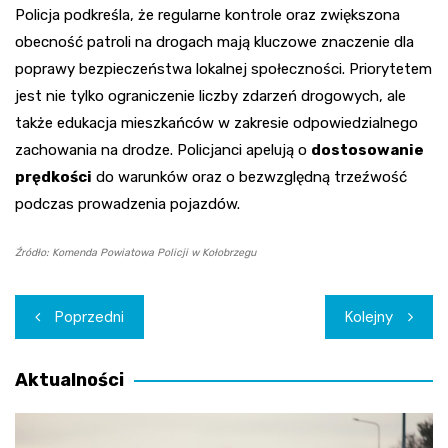
Policja podkreśla, że regularne kontrole oraz zwiększona
obecność patroli na drogach mają kluczowe znaczenie dla
poprawy bezpieczeństwa lokalnej społeczności. Priorytetem
jest nie tylko ograniczenie liczby zdarzeń drogowych, ale
także edukacja mieszkańców w zakresie odpowiedzialnego
zachowania na drodze. Policjanci apelują o
dostosowanie
prędkości
do warunków oraz o bezwzględną trzeźwość
podczas prowadzenia pojazdów.
Źródło: Komenda Powiatowa Policji w Kołobrzegu
Nawigacja
Poprzedni
Kolejny
wpisu
Aktualności