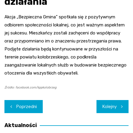
działania
Akcja „Bezpieczna Gmina” spotkała się z pozytywnym
odbiorem społeczności lokalnej, co jest ważnym aspektem
jej sukcesu. Mieszkańcy zostali zachęceni do współpracy
oraz przypomniano im o znaczeniu przestrzegania prawa.
Podjęte działania będą kontynuowane w przyszłości na
terenie powiatu kołobrzeskiego, co podkreśla
zaangażowanie lokalnych służb w budowanie bezpiecznego
otoczenia dla wszystkich obywateli.
Źródło: facebook.com/kppkolobrzeg
Nawigacja
Poprzedni
Kolejny
wpisu
Aktualności