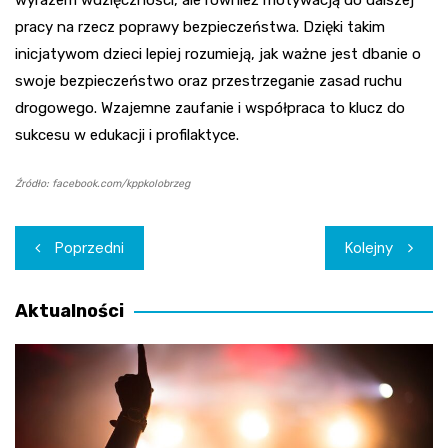
pracy na rzecz poprawy bezpieczeństwa. Dzięki takim
inicjatywom dzieci lepiej rozumieją, jak ważne jest dbanie o
swoje bezpieczeństwo oraz przestrzeganie zasad ruchu
drogowego. Wzajemne zaufanie i współpraca to klucz do
sukcesu w edukacji i profilaktyce.
Źródło: facebook.com/kppkolobrzeg
Nawigacja
Poprzedni
Kolejny
wpisu
Aktualności