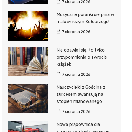
7 sierpnia 2026
ie
ce
Muzyczne poranki sierpnia w
malowniczym Kołobrzegu!
7 sierpnia 2026
Nie obawiaj się, to tylko
przypomnienia o zwrocie
książek
7 sierpnia 2026
Nauczycielki z Gościna z
sukcesem awansują na
stopień mianowanego
7 sierpnia 2026
Nowa prądownica dla
strażaków dzięki wsparciu