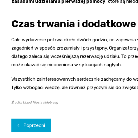
zasadami udzielania pierwszej pomocy
, które są nie
Czas trwania i dodatkowe
Całe wydarzenie potrwa około dwóch godzin, co zapewnia
zagadnień w sposób zrozumiały i przystępny. Organizatorzy 
dlatego zaleca się wcześniejszą rezerwację udziału. To prz
może okazać się nieoceniona w sytuacjach nagłych.
Wszystkich zainteresowanych serdecznie zachęcamy do wzię
tylko wzbogaci wiedzę, ale również przyczyni się do zwięks
Źródło: Urząd Miasta Kołobrzeg
Nawigacja
Poprzedni
wpisu