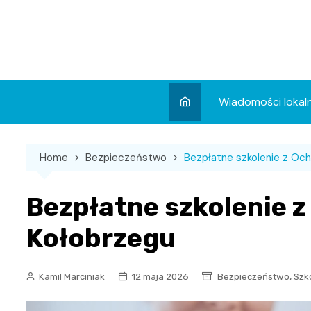
Skip
to
content
Wiadomości lokal
Aktualności
Home
Bezpieczeństwo
Bezpłatne szkolenie z Oc
Wydarzenia
Koncert
Bezpłatne szkolenie 
Sport
Kołobrzegu
,
Kamil Marciniak
12 maja 2026
Bezpieczeństwo
Szk