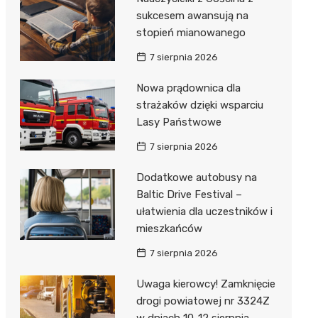
sukcesem awansują na
stopień mianowanego
7 sierpnia 2026
Nowa prądownica dla
strażaków dzięki wsparciu
Lasy Państwowe
7 sierpnia 2026
Dodatkowe autobusy na
Baltic Drive Festival –
ułatwienia dla uczestników i
mieszkańców
7 sierpnia 2026
Uwaga kierowcy! Zamknięcie
drogi powiatowej nr 3324Z
w dniach 10-12 sierpnia