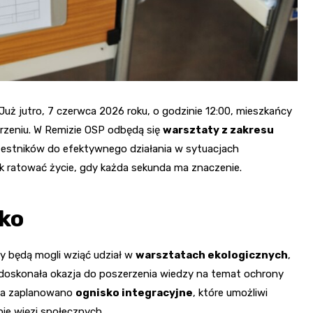
Już jutro, 7 czerwca 2026 roku, o godzinie 12:00, mieszkańcy
rzeniu. W Remizie OSP odbędą się
warsztaty z zakresu
czestników do efektywnego działania w sytuacjach
ak ratować życie, gdy każda sekunda ma znaczenie.
sko
y będą mogli wziąć udział w
warsztatach ekologicznych
,
 doskonała okazja do poszerzenia wiedzy na temat ochrony
nia zaplanowano
ognisko integracyjne
, które umożliwi
ie więzi społecznych.