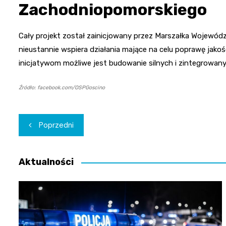
Zachodniopomorskiego
Cały projekt został zainicjowany przez Marszałka Wojewód
nieustannie wspiera działania mające na celu poprawę jakoś
inicjatywom możliwe jest budowanie silnych i zintegrowan
Źródło: facebook.com/OSPGoscino
Nawigacja
Poprzedni
wpisu
Aktualności