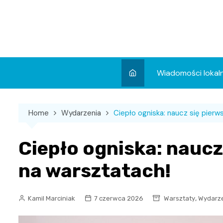
Skip
to
content
Wiadomości lokal
Aktualności
Home
Wydarzenia
Ciepło ogniska: naucz się pier
Wydarzenia
Koncert
Ciepło ogniska: naucz
Sport
na warsztatach!
,
Kamil Marciniak
7 czerwca 2026
Warsztaty
Wydarz