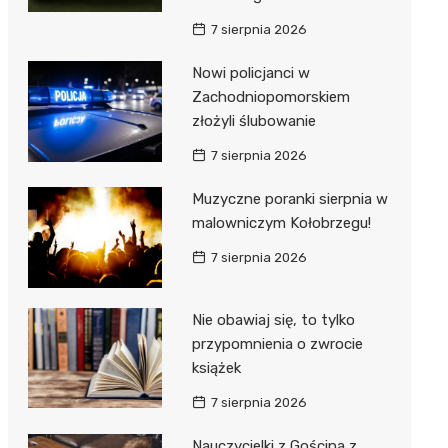
ie
ce
7 sierpnia 2026
Nowi policjanci w
Zachodniopomorskiem
złożyli ślubowanie
7 sierpnia 2026
Muzyczne poranki sierpnia w
malowniczym Kołobrzegu!
7 sierpnia 2026
Nie obawiaj się, to tylko
przypomnienia o zwrocie
książek
7 sierpnia 2026
Nauczycielki z Gościna z