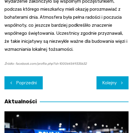
Wydarzenie zakończyło się wspólnym poczęstunkiem,
podczas którego mieszkańcy mieli okazję porozmawiać z
bohaterami dnia. Atmosfera była pełna radości i poczucia
wspólnoty, co jeszcze bardziej podkreśliło znaczenie
wspólnego świętowania. Uczestnicy zgodnie przyznawali,
że takie inicjatywy są niezwykle ważne dla budowania więzi i
wzmacniania lokalnej tożsamości.
Źródło: facebook.com/profile.php?id=100064549335632
Nawigacja
Poprzedni
Kolejny
wpisu
Aktualności