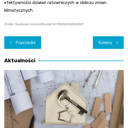
efektywności działań ratowniczych w obliczu zmian
klimatycznych.
Źródło: facebook.com/profile.php?id=100064062463651
Nawigacja
Poprzedni
Kolejny
wpisu
Aktualności