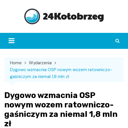
Skip
to
content
Home
Wydarzenia
Dygowo wzmacnia OSP nowym wozem ratowniczo-
gaśniczym za niemal 1,8 mln zł
Dygowo wzmacnia OSP
nowym wozem ratowniczo-
gaśniczym za niemal 1,8 mln
zł