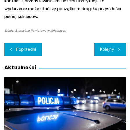
kontakt z przedstawicielami uczelni i instytucji. To
wydarzenie może stać się początkiem drogi ku przyszłości
pełnej sukcesów.
Źródło: Starostwo Powiatowe w Kołobrzegu
Nawigacja
Poprzedni
Kolejny
wpisu
Aktualności