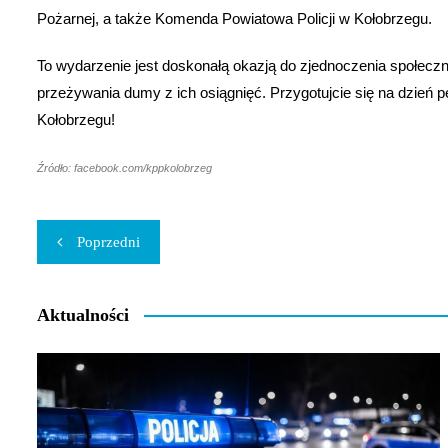
Pożarnej, a także Komenda Powiatowa Policji w Kołobrzegu.
To wydarzenie jest doskonałą okazją do zjednoczenia społec
przeżywania dumy z ich osiągnięć. Przygotujcie się na dzień 
Kołobrzegu!
Źródło: facebook.com/kppkolobrzeg
Nawigacja
Poprzedni
wpisu
Aktualności