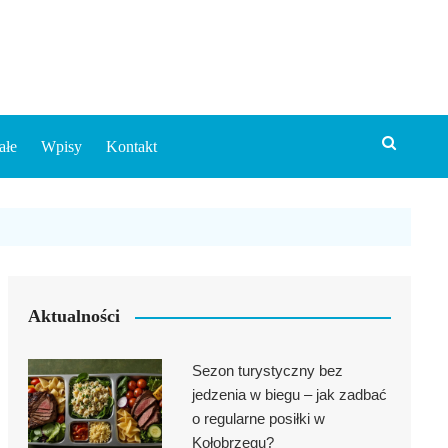
ałe
Wpisy
Kontakt
Aktualności
ckich
kie
Sezon turystyczny bez
ria
jedzenia w biegu – jak zadbać
ciela
o regularne posiłki w
go
Kołobrzegu?