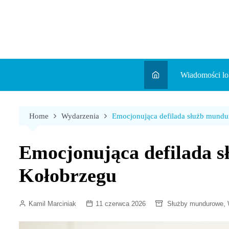
Skip
to
content
Wiadomości lo
Aktualności
Home
Wydarzenia
Emocjonująca defilada służb mund
Wydarzenia
Koncert
Emocjonująca defilada 
Sport
Kołobrzegu
,
Kamil Marciniak
11 czerwca 2026
Służby mundurowe