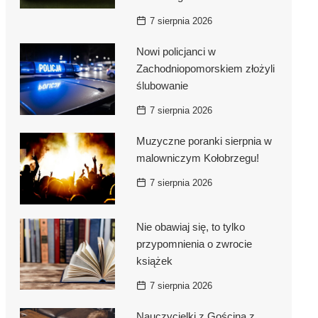
ikacji
ce
7 sierpnia 2026
st i
achód
Nowi policjanci w
Zachodniopomorskiem złożyli
ślubowanie
oboli
7 sierpnia 2026
Muzyczne poranki sierpnia w
malowniczym Kołobrzegu!
7 sierpnia 2026
Nie obawiaj się, to tylko
przypomnienia o zwrocie
książek
7 sierpnia 2026
Nauczycielki z Gościna z