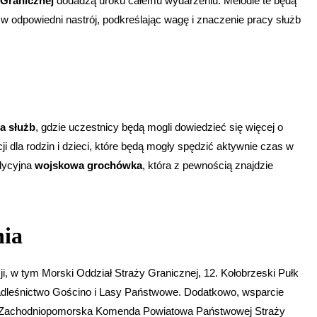
 Granicznej
dodadzą uroku całemu wydarzeniu. Melodie te będą
 w odpowiedni nastrój, podkreślając wagę i znaczenie pracy służb
a służb
, gdzie uczestnicy będą mogli dowiedzieć się więcej o
ji dla rodzin i dzieci, które będą mogły spędzić aktywnie czas w
adycyjna
wojskowa grochówka
, która z pewnością znajdzie
nia
ji, w tym Morski Oddział Straży Granicznej, 12. Kołobrzeski Pułk
adleśnictwo Gościno i Lasy Państwowe. Dodatkowo, wsparcie
az Zachodniopomorska Komenda Powiatowa Państwowej Straży