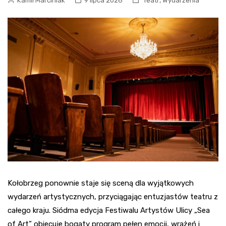
,
Kamil Marciniak
9 lipca 2026
Teatr
Wydarzenia
Kołobrzeg ponownie staje się sceną dla wyjątkowych
wydarzeń artystycznych, przyciągając entuzjastów teatru z
całego kraju. Siódma edycja Festiwalu Artystów Ulicy „Sea
of Art” obiecuje bogaty program pełen emocji, wrażeń i