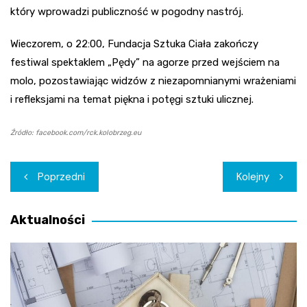
który wprowadzi publiczność w pogodny nastrój.
Wieczorem, o 22:00, Fundacja Sztuka Ciała zakończy
festiwal spektaklem „Pędy” na agorze przed wejściem na
molo, pozostawiając widzów z niezapomnianymi wrażeniami
i refleksjami na temat piękna i potęgi sztuki ulicznej.
Źródło: facebook.com/rck.kolobrzeg.eu
Nawigacja
Poprzedni
Kolejny
wpisu
Aktualności