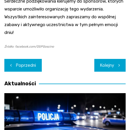
Serdeczne podziękowania kierujemy do sponsorów, których
wsparcie umożliwiło organizację tego wydarzenia.
Wszystkich zainteresowanych zapraszamy do wspólnej
zabawy i aktywnego uczestnictwa w tym pełnym emocji
dniu!
Źródło: facebook.com/OSPGoscino
Nawigacja
Poprzedni
Kolejny
wpisu
Aktualności