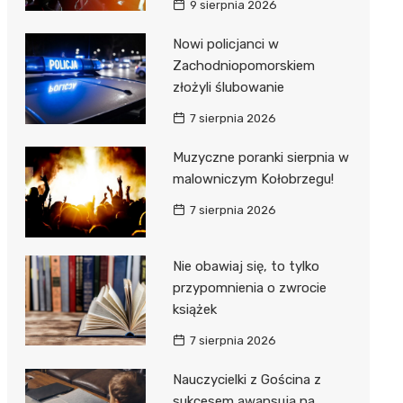
9 sierpnia 2026
ie
ce
Nowi policjanci w
Zachodniopomorskiem
złożyli ślubowanie
7 sierpnia 2026
Muzyczne poranki sierpnia w
malowniczym Kołobrzegu!
7 sierpnia 2026
Nie obawiaj się, to tylko
przypomnienia o zwrocie
książek
7 sierpnia 2026
Nauczycielki z Gościna z
sukcesem awansują na