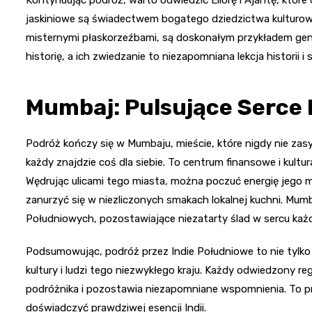
jaskiniowe są świadectwem bogatego dziedzictwa kulturoweg
misternymi płaskorzeźbami, są doskonałym przykładem geni
historię, a ich zwiedzanie to niezapomniana lekcja historii i s
Mumbaj: Pulsujące Serce I
Podróż kończy się w Mumbaju, mieście, które nigdy nie zas
każdy znajdzie coś dla siebie. To centrum finansowe i kultu
Wędrując ulicami tego miasta, można poczuć energię jeg
zanurzyć się w niezliczonych smakach lokalnej kuchni. Mum
Południowych, pozostawiające niezatarty ślad w sercu każ
Podsumowując, podróż przez Indie Południowe to nie tylko
kultury i ludzi tego niezwykłego kraju. Każdy odwiedzony r
podróżnika i pozostawia niezapomniane wspomnienia. To pr
doświadczyć prawdziwej esencji Indii.