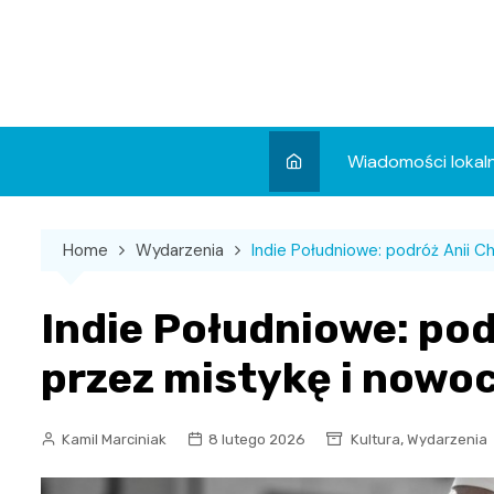
Skip
to
content
Wiadomości lokal
Aktualności
Home
Wydarzenia
Indie Południowe: podróż Anii
Wydarzenia
Koncert
Indie Południowe: po
Sport
przez mistykę i nowo
,
Kamil Marciniak
8 lutego 2026
Kultura
Wydarzenia