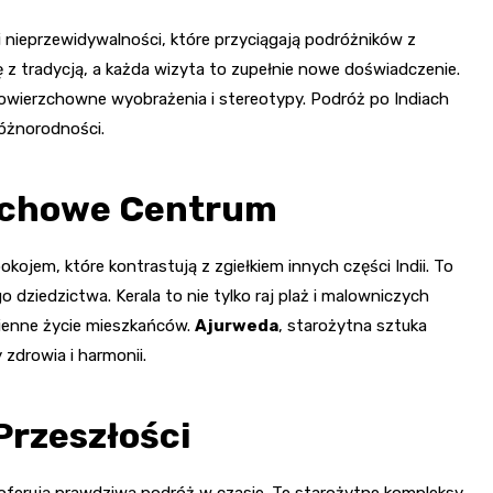
i nieprzewidywalności, które przyciągają podróżników z
 z tradycją, a każda wizyta to zupełnie nowe doświadczenie.
 powierzchowne wyobrażenia i stereotypy. Podróż po Indiach
óżnorodności.
 Duchowe Centrum
okojem, które kontrastują z zgiełkiem innych części Indii. To
 dziedzictwa. Kerala to nie tylko raj plaż i malowniczych
zienne życie mieszkańców.
Ajurweda
, starożytna sztuka
 zdrowia i harmonii.
 Przeszłości
e oferują prawdziwą podróż w czasie. Te starożytne kompleksy