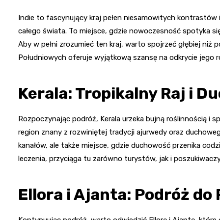
Indie to fascynujący kraj pełen niesamowitych kontrastów 
całego świata. To miejsce, gdzie nowoczesność spotyka się
Aby w pełni zrozumieć ten kraj, warto spojrzeć głębiej niż
Południowych oferuje wyjątkową szansę na odkrycie jego r
Kerala: Tropikalny Raj i
Rozpoczynając podróż, Kerala urzeka bujną roślinnością i sp
region znany z rozwiniętej tradycji ajurwedy oraz duchowego
kanałów, ale także miejsce, gdzie duchowość przenika cod
leczenia, przyciąga tu zarówno turystów, jak i poszukiwaczy
Ellora i Ajanta: Podróż do
Kontynuując podróż, warto odwiedzić Ellorę i Ajantę, któr