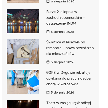
6 sierpnia 2026
ie
ce
Burze 2. stopnia w
zachodniopomorskim –
ostrzeżenie IMGW
5 sierpnia 2026
Świetlica w Rusowie po
remoncie – nowa przestrzeń
dla mieszkańców
5 sierpnia 2026
GOPS w Dygowie rekrutuje
opiekuna do pracy z osobą
chorą w Wrzosowie
5 sierpnia 2026
Teatr w zasięgu ręki: odkryj