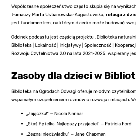
Współczesne społeczeństwo często skupia się na wynikach, 
tłumaczy Marta Ustianowska-Augustowska,
relacja z dz
jest fundamentem, na którym dziecko może budować swoje 
Odcinek podcastu jest częścią projektu „Biblioteka natural
Biblioteka | Lokalność | Inicjatywy | Społeczność | Koopera
Rozwoju Czytelnictwa 2.0 na lata 2021-2025, wspierany jes
Zasoby dla dzieci w Bibli
Biblioteka na Ogrodach Odwagi oferuje młodym czytelnikom
wspaniałym uzupełnieniem rozmów o rozwoju i relacjach. W
„Zajączku!” – Nicola Kinnear
„Staś Pętelka. Najlepszy przyjaciel” – Patricia Ford
„Żegnaj niedźwiadku” – Jane Chapman