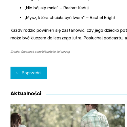
„Nie bój się mnie” – Raahat Kaduji
„Mysz, która chciała być lwem” – Rachel Bright
Każdy rodzic powinien się zastanowić, czy jego dziecko pot
może być kluczem do lepszego jutra. Posłuchaj podcastu, aby
Źródło: facebook.com/biblioteka.kolobrzeg
Nawigacja
Poprzedni
wpisu
Aktualności