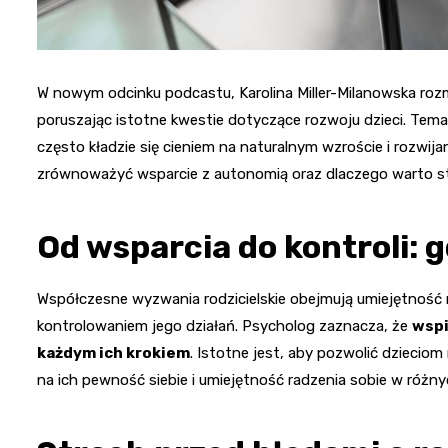
W nowym odcinku podcastu, Karolina Miller-Milanowska r
poruszając istotne kwestie dotyczące rozwoju dzieci. Tema
często kładzie się cieniem na naturalnym wzroście i rozwija
zrównoważyć wsparcie z autonomią oraz dlaczego warto sta
Od wsparcia do kontroli: g
Współczesne wyzwania rodzicielskie obejmują umiejętność 
kontrolowaniem jego działań. Psycholog zaznacza, że
wspi
każdym ich krokiem
. Istotne jest, aby pozwolić dziecio
na ich pewność siebie i umiejętność radzenia sobie w różny