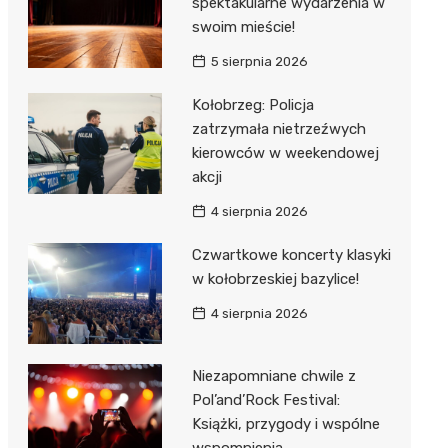
spektakularne wydarzenia w
swoim mieście!
5 sierpnia 2026
Kołobrzeg: Policja
zatrzymała nietrzeźwych
kierowców w weekendowej
akcji
4 sierpnia 2026
Czwartkowe koncerty klasyki
w kołobrzeskiej bazylice!
4 sierpnia 2026
Niezapomniane chwile z
Pol’and’Rock Festival:
Książki, przygody i wspólne
wspomnienia