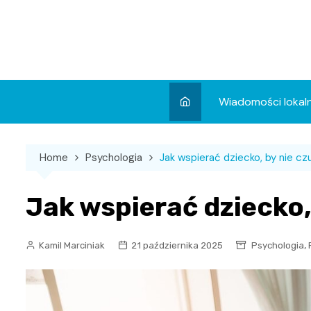
Skip
to
content
Wiadomości lokal
Aktualności
Home
Psychologia
Jak wspierać dziecko, by nie czu
Wydarzenia
Koncert
Jak wspierać dziecko, 
Sport
,
Kamil Marciniak
21 października 2025
Psychologia