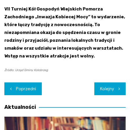
VII Turniej Kół Gospodyń Wiejskich Pomorza
Zachodniego „Inwazja Kobiecej Mocy” to wydarzenie,
które łączy tradycję z nowoczesnością. To
niezapomniana okazja do spędzenia czasu w gronie
rodziny i przyjaciół, poznania lokalnych tradycji i
smaków oraz udziału w interesujących warsztatach.
Wstęp na wszystkie atrakcje jest wolny.
Źródło: Urząd Gminy Kołobrzeg
Nawigacja
Poprzedni
Kolejny
wpisu
Aktualności