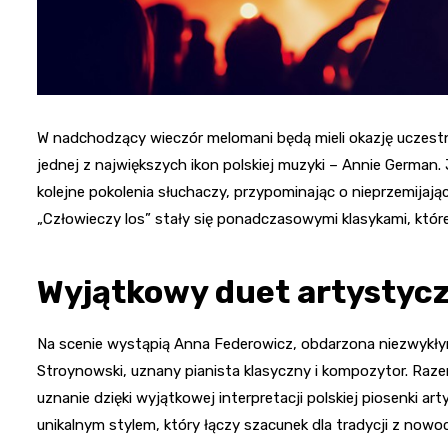
W nadchodzący wieczór melomani będą mieli okazję uczes
jednej z największych ikon polskiej muzyki – Annie German. Je
kolejne pokolenia słuchaczy, przypominając o nieprzemijając
„Człowieczy los” stały się ponadczasowymi klasykami, które
Wyjątkowy duet artystyc
Na scenie wystąpią Anna Federowicz, obdarzona niezwykły
Stroynowski, uznany pianista klasyczny i kompozytor. Raz
uznanie dzięki wyjątkowej interpretacji polskiej piosenki ar
unikalnym stylem, który łączy szacunek dla tradycji z now