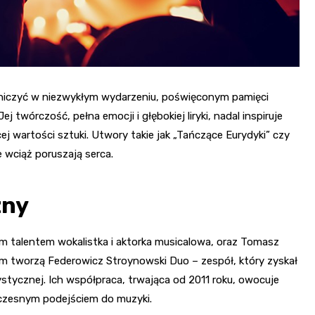
tniczyć w niezwykłym wydarzeniu, poświęconym pamięci
j twórczość, pełna emocji i głębokiej liryki, nadal inspiruje
ej wartości sztuki. Utwory takie jak „Tańczące Eurydyki” czy
 wciąż poruszają serca.
zny
m talentem wokalistka i aktorka musicalowa, oraz Tomasz
em tworzą Federowicz Stroynowski Duo – zespół, który zyskał
tystycznej. Ich współpraca, trwająca od 2011 roku, owocuje
oczesnym podejściem do muzyki.