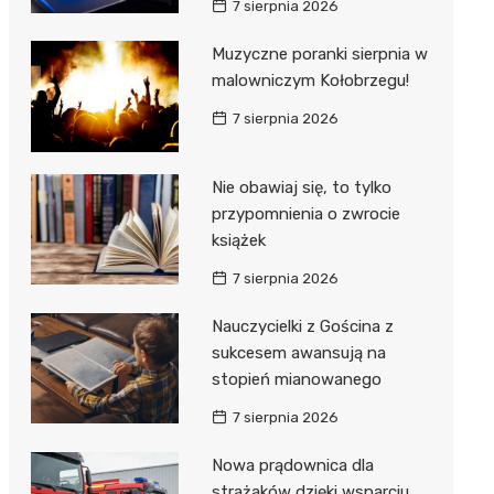
7 sierpnia 2026
ie
ce
Muzyczne poranki sierpnia w
malowniczym Kołobrzegu!
7 sierpnia 2026
Nie obawiaj się, to tylko
przypomnienia o zwrocie
książek
7 sierpnia 2026
Nauczycielki z Gościna z
sukcesem awansują na
stopień mianowanego
7 sierpnia 2026
Nowa prądownica dla
strażaków dzięki wsparciu