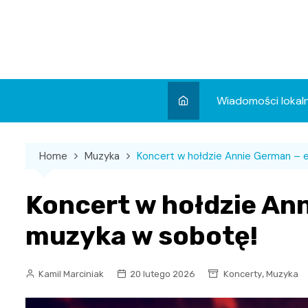
Skip
to
content
Wiadomości lokal
Aktualności
Home
Muzyka
Koncert w hołdzie Annie German – 
Wydarzenia
Koncert
Koncert w hołdzie Ann
Sport
muzyka w sobotę!
,
Kamil Marciniak
20 lutego 2026
Koncerty
Muzyka