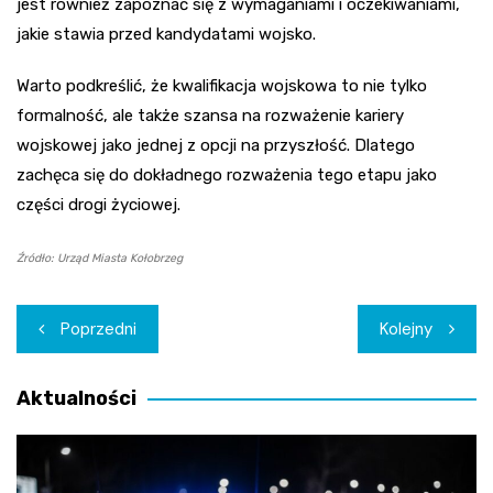
jest również zapoznać się z wymaganiami i oczekiwaniami,
jakie stawia przed kandydatami wojsko.
Warto podkreślić, że kwalifikacja wojskowa to nie tylko
formalność, ale także szansa na rozważenie kariery
wojskowej jako jednej z opcji na przyszłość. Dlatego
zachęca się do dokładnego rozważenia tego etapu jako
części drogi życiowej.
Źródło: Urząd Miasta Kołobrzeg
Nawigacja
Poprzedni
Kolejny
wpisu
Aktualności