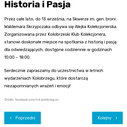
Historia i Pasja
Przez całe lato, do 13 września, na Skwerze im. gen. broni
Waldemara Skrzypczaka odbywa się Alejka Kolekcjonerska.
Zorganizowana przez Kołobrzeski Klub Kolekcjonera,
stanowi doskonałe miejsce na spotkania z historią i pasją
dla odwiedzających, dostępne codziennie w godzinach
10:00 – 18:00.
Serdecznie zapraszamy do uczestnictwa w letnich
wydarzeniach Kołobrzegu, które dostarczą
niezapomnianych wrażeń i emocji!
Źródło: facebook.com/rck.kolobrzeg.eu
Nawigacja
Poprzedni
Kolejny