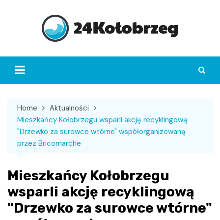
Skip
to
content
Home
Aktualności
Mieszkańcy Kołobrzegu wsparli akcję recyklingową
"Drzewko za surowce wtórne" współorganizowaną
przez Bricomarche
Mieszkańcy Kołobrzegu
wsparli akcję recyklingową
"Drzewko za surowce wtórne"