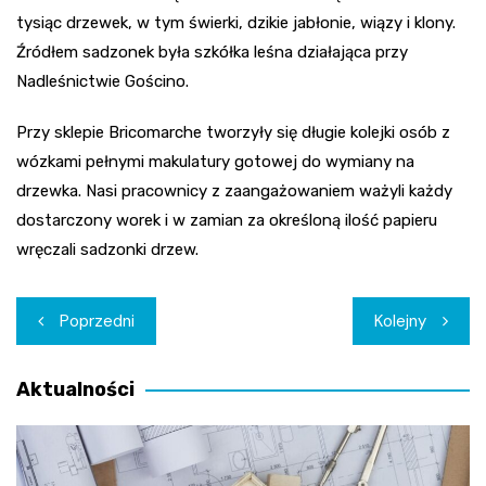
tysiąc drzewek, w tym świerki, dzikie jabłonie, wiązy i klony.
Źródłem sadzonek była szkółka leśna działająca przy
Nadleśnictwie Gościno.
Przy sklepie Bricomarche tworzyły się długie kolejki osób z
wózkami pełnymi makulatury gotowej do wymiany na
drzewka. Nasi pracownicy z zaangażowaniem ważyli każdy
dostarczony worek i w zamian za określoną ilość papieru
wręczali sadzonki drzew.
Nawigacja
Poprzedni
Kolejny
wpisu
Aktualności