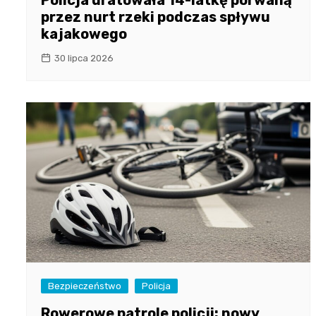
Policja uratowała 14-latkę porwaną
przez nurt rzeki podczas spływu
kajakowego
30 lipca 2026
Bezpieczeństwo
Policja
Rowerowe patrole policji: nowy