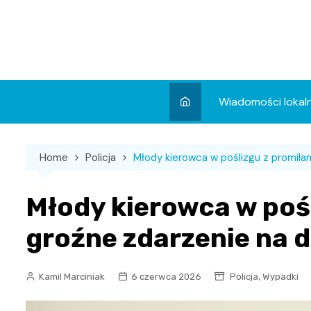
Skip
to
content
Wiadomości lokal
Aktualności
Home
Policja
Młody kierowca w poślizgu z promila
Wydarzenia
Koncert
Młody kierowca w pośl
Sport
groźne zdarzenie na 
,
Kamil Marciniak
6 czerwca 2026
Policja
Wypadki