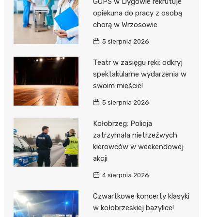
GOPS w Dygowie rekrutuje
opiekuna do pracy z osobą
chorą w Wrzosowie
5 sierpnia 2026
Teatr w zasięgu ręki: odkryj
spektakularne wydarzenia w
swoim mieście!
5 sierpnia 2026
Kołobrzeg: Policja
zatrzymała nietrzeźwych
kierowców w weekendowej
akcji
4 sierpnia 2026
Czwartkowe koncerty klasyki
w kołobrzeskiej bazylice!