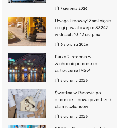
ie
ce
7 sierpnia 2026
Uwaga kierowcy! Zamknięcie
drogi powiatowej nr 3324Z
w dniach 10-12 sierpnia
6 sierpnia 2026
Burze 2. stopnia w
zachodniopomorskim –
ostrzeżenie IMGW
5 sierpnia 2026
Świetlica w Rusowie po
remoncie – nowa przestrzeń
dla mieszkańców
5 sierpnia 2026