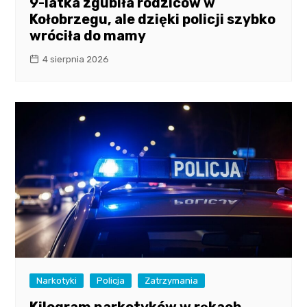
9-latka zgubiła rodziców w
Kołobrzegu, ale dzięki policji szybko
wróciła do mamy
4 sierpnia 2026
Narkotyki
Policja
Zatrzymania