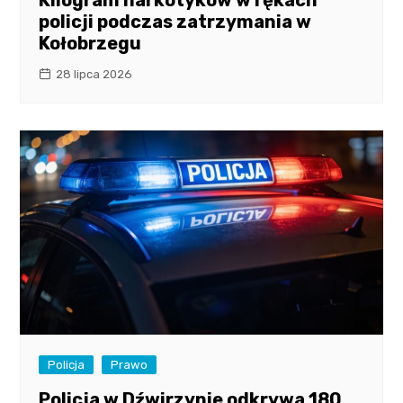
Kilogram narkotyków w rękach
policji podczas zatrzymania w
Kołobrzegu
28 lipca 2026
Policja
Prawo
Policja w Dźwirzynie odkrywa 180