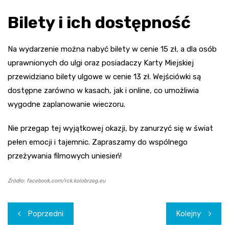
Bilety i ich dostępność
Na wydarzenie można nabyć bilety w cenie 15 zł, a dla osób
uprawnionych do ulgi oraz posiadaczy Karty Miejskiej
przewidziano bilety ulgowe w cenie 13 zł. Wejściówki są
dostępne zarówno w kasach, jak i online, co umożliwia
wygodne zaplanowanie wieczoru.
Nie przegap tej wyjątkowej okazji, by zanurzyć się w świat
pełen emocji i tajemnic. Zapraszamy do wspólnego
przeżywania filmowych uniesień!
Źródło: facebook.com/rck.kolobrzeg.eu
Nawigacja
Poprzedni
Kolejny