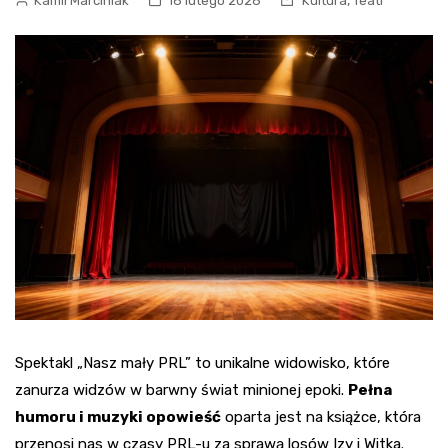
,
Kamil Marciniak
18 lutego 2026
Kultura
Teatr
Spektakl „Nasz mały PRL” to unikalne widowisko, które
zanurza widzów w barwny świat minionej epoki.
Pełna
humoru i muzyki opowieść
oparta jest na książce, która
przenosi nas w czasy PRL-u za sprawą losów Izy i Witka.