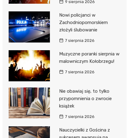
9 sierpnia 2026
ie
ce
Nowi policjanci w
Zachodniopomorskiem
złożyli ślubowanie
7 sierpnia 2026
Muzyczne poranki sierpnia w
malowniczym Kołobrzegu!
7 sierpnia 2026
Nie obawiaj się, to tylko
przypomnienia o zwrocie
książek
7 sierpnia 2026
Nauczycielki z Gościna z
sukcesem awansują na