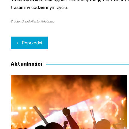
trasami w codziennym życiu.
Źródło: Urząd Miasta Kołobrzeg
Nawigacja
Poprzedni
wpisu
Aktualności