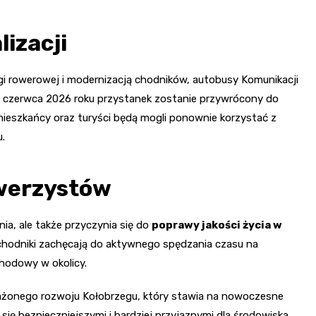
lizacji
i rowerowej i modernizacją chodników, autobusy Komunikacji
 3 czerwca 2026 roku przystanek zostanie przywrócony do
e mieszkańcy oraz turyści będą mogli ponownie korzystać z
.
owerzystów
ia, ale także przyczynia się do
poprawy jakości życia w
 chodniki zachęcają do aktywnego spędzania czasu na
hodowy w okolicy.
ażonego rozwoju Kołobrzegu, który stawia na nowoczesne
ię bezpieczniejszymi i bardziej przyjaznymi dla środowiska