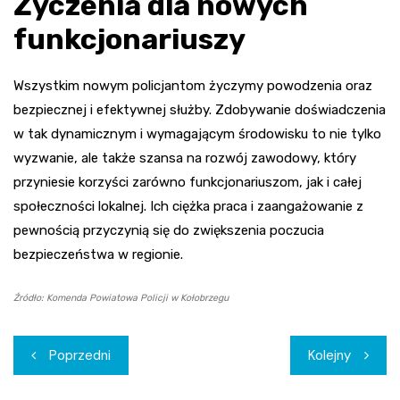
Życzenia dla nowych
funkcjonariuszy
Wszystkim nowym policjantom życzymy powodzenia oraz
bezpiecznej i efektywnej służby. Zdobywanie doświadczenia
w tak dynamicznym i wymagającym środowisku to nie tylko
wyzwanie, ale także szansa na rozwój zawodowy, który
przyniesie korzyści zarówno funkcjonariuszom, jak i całej
społeczności lokalnej. Ich ciężka praca i zaangażowanie z
pewnością przyczynią się do zwiększenia poczucia
bezpieczeństwa w regionie.
Źródło: Komenda Powiatowa Policji w Kołobrzegu
Nawigacja
Poprzedni
Kolejny
wpisu