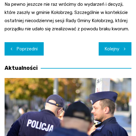
Na pewno jeszcze nie raz wrócimy do wydarzeń i decyzji,
które zaszły w gminie Kołobrzeg. Szczególnie w kontekście
ostatniej niecodziennej sesji Rady Gminy Kołobrzeg, której
porządku nie udało się zrealizować z powodu braku kworum.
Nawigacja
Poprzedni
Kolejny
wpisu
Aktualności