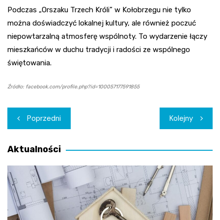
Podczas „Orszaku Trzech Króli” w Kołobrzegu nie tylko
można doświadczyć lokalnej kultury, ale również poczuć
niepowtarzalną atmosferę wspólnoty. To wydarzenie łączy
mieszkańców w duchu tradycji i radości ze wspólnego
świętowania.
Źródło: facebook.com/profile.php?id=100057177591855
Nawigacja
Poprzedni
Kolejny
wpisu
Aktualności