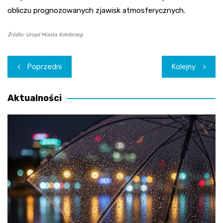
obliczu prognozowanych zjawisk atmosferycznych.
Źródło: Urząd Miasta Kołobrzeg
Nawigacja
Poprzedni
Kolejny
wpisu
Aktualności