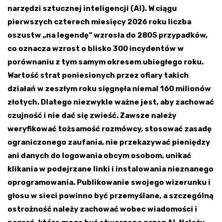
narzędzi sztucznej inteligencji (AI). W ciągu
pierwszych czterech miesięcy 2026 roku liczba
oszustw „na legendę” wzrosła do 2805 przypadków,
co oznacza wzrost o blisko 300 incydentów w
porównaniu z tym samym okresem ubiegłego roku.
Wartość strat poniesionych przez ofiary takich
działań w zeszłym roku sięgnęła niemal 160 milionów
złotych. Dlatego niezwykle ważne jest, aby zachować
czujność i nie dać się zwieść. Zawsze należy
weryfikować tożsamość rozmówcy, stosować zasadę
ograniczonego zaufania, nie przekazywać pieniędzy
ani danych do logowania obcym osobom, unikać
klikania w podejrzane linki i instalowania nieznanego
oprogramowania. Publikowanie swojego wizerunku i
głosu w sieci powinno być przemyślane, a szczególną
ostrożność należy zachować wobec wiadomości i