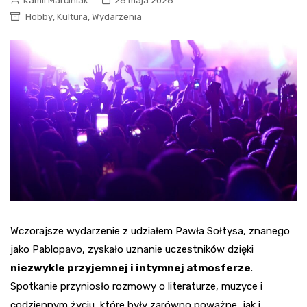
Kamil Marciniak
28 maja 2026
,
,
Hobby
Kultura
Wydarzenia
Wczorajsze wydarzenie z udziałem Pawła Sołtysa, znanego
jako Pablopavo, zyskało uznanie uczestników dzięki
niezwykle przyjemnej i intymnej atmosferze
.
Spotkanie przyniosło rozmowy o literaturze, muzyce i
codziennym życiu, które były zarówno poważne, jak i