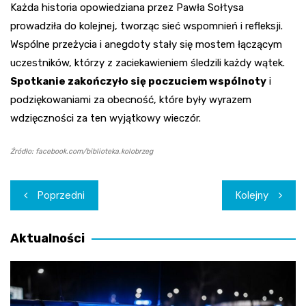
Każda historia opowiedziana przez Pawła Sołtysa
prowadziła do kolejnej, tworząc sieć wspomnień i refleksji.
Wspólne przeżycia i anegdoty stały się mostem łączącym
uczestników, którzy z zaciekawieniem śledzili każdy wątek.
Spotkanie zakończyło się poczuciem wspólnoty
i
podziękowaniami za obecność, które były wyrazem
wdzięczności za ten wyjątkowy wieczór.
Źródło: facebook.com/biblioteka.kolobrzeg
Nawigacja
Poprzedni
Kolejny
wpisu
Aktualności