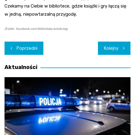
Czekamy na Ciebie w bibliotece, gdzie książki i gry łączą się
w jedną, niepowtarzalną przygodę.
Źródło: facebook.com/biblioteka.kolobrzeg
Nawigacja
Poprzedni
Kolejny
wpisu
Aktualności