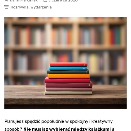
Kamil Marciniak
7 czerwca 2026
,
Rozrywka
Wydarzenia
Planujesz spędzić popołudnie w spokojny i kreatywny
sposób?
Nie musisz wybierać między książkami a