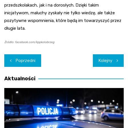
przedszkolakach, jak i na dorosłych. Dzięki takim
inicjatywom, maluchy zyskały nie tylko wiedzę, ale także
pozytywne wspomnienia, które będą im towarzyszyć przez
długie lata.
Źródło: facebook.com/kppkolobrzeg
Nawigacja
Poprzedni
Kolejny
wpisu
Aktualności