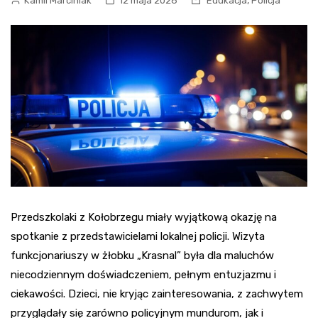
,
Kamil Marciniak
12 maja 2026
Edukacja
Policja
Przedszkolaki z Kołobrzegu miały wyjątkową okazję na
spotkanie z przedstawicielami lokalnej policji. Wizyta
funkcjonariuszy w żłobku „Krasnal” była dla maluchów
niecodziennym doświadczeniem, pełnym entuzjazmu i
ciekawości. Dzieci, nie kryjąc zainteresowania, z zachwytem
przyglądały się zarówno policyjnym mundurom, jak i