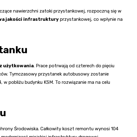
tyczące nawierzchni zatoki przystankowej, rozpoczną się w
a jakości infrastruktury
przystankowej, co wpłynie na
stanku
z użytkowania
. Prace potrwają od czterech do pięciu
ńców. Tymczasowy przystanek autobusowy zostanie
24, w pobliżu budynku KSM. To rozwiązanie ma na celu
tu
 Ochrony Środowiska. Całkowity koszt remontu wynosi 104
 modernizacji miejskiej infrastruktury drogowej.