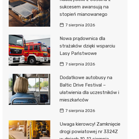
sukcesem awansują na
stopień mianowanego
7 sierpnia 2026
Nowa prądownica dla
strażaków dzięki wsparciu
Lasy Państwowe
7 sierpnia 2026
Dodatkowe autobusy na
Baltic Drive Festival –
ułatwienia dla uczestników i
mieszkańców
7 sierpnia 2026
Uwaga kierowcy! Zamknięcie
drogi powiatowej nr 3324Z
w dniach 10-12 sierpnia