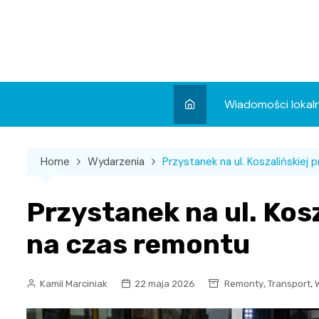
Skip
to
content
Wiadomości lokal
Aktualności
Home
Wydarzenia
Przystanek na ul. Koszalińskiej 
Wydarzenia
Koncert
Przystanek na ul. Kosz
Sport
na czas remontu
,
,
Kamil Marciniak
22 maja 2026
Remonty
Transport