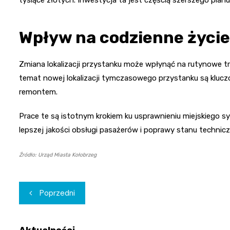
Wpływ na codzienne życi
Zmiana lokalizacji przystanku może wpłynąć na rutynowe 
temat nowej lokalizacji tymczasowego przystanku są kluc
remontem.
Prace te są istotnym krokiem ku usprawnieniu miejskiego s
lepszej jakości obsługi pasażerów i poprawy stanu technicz
Źródło: Urząd Miasta Kołobrzeg
Nawigacja
Poprzedni
wpisu