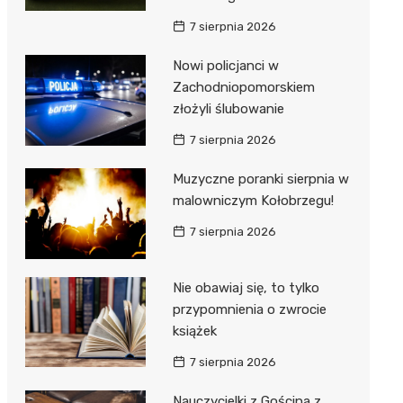
ie
ce
7 sierpnia 2026
Nowi policjanci w
Zachodniopomorskiem
złożyli ślubowanie
7 sierpnia 2026
Muzyczne poranki sierpnia w
malowniczym Kołobrzegu!
7 sierpnia 2026
Nie obawiaj się, to tylko
przypomnienia o zwrocie
książek
7 sierpnia 2026
Nauczycielki z Gościna z