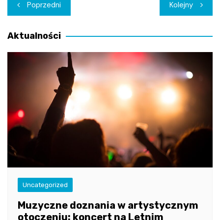
Nawigacja
Poprzedni
Kolejny
wpisu
Aktualności
Uncategorized
Muzyczne doznania w artystycznym
otoczeniu: koncert na Letnim