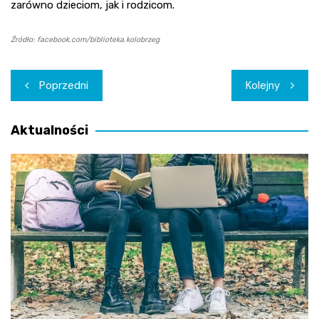
zarówno dzieciom, jak i rodzicom.
Źródło: facebook.com/biblioteka.kolobrzeg
Nawigacja
Poprzedni
Kolejny
wpisu
Aktualności