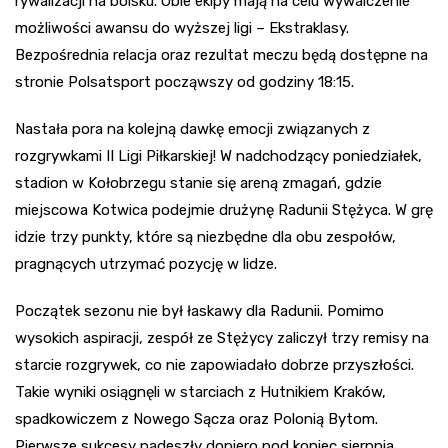
rywalizacji na boisku. Obie ekipy mają na celu wywalczenie
możliwości awansu do wyższej ligi – Ekstraklasy.
Bezpośrednia relacja oraz rezultat meczu będą dostępne na
stronie Polsatsport począwszy od godziny 18:15.
Nastała pora na kolejną dawkę emocji związanych z
rozgrywkami II Ligi Piłkarskiej! W nadchodzący poniedziałek,
stadion w Kołobrzegu stanie się areną zmagań, gdzie
miejscowa Kotwica podejmie drużynę Radunii Stężyca. W grę
idzie trzy punkty, które są niezbędne dla obu zespołów,
pragnących utrzymać pozycję w lidze.
Początek sezonu nie był łaskawy dla Radunii. Pomimo
wysokich aspiracji, zespół ze Stężycy zaliczył trzy remisy na
starcie rozgrywek, co nie zapowiadało dobrze przyszłości.
Takie wyniki osiągnęli w starciach z Hutnikiem Kraków,
spadkowiczem z Nowego Sącza oraz Polonią Bytom.
Pierwsze sukcesy nadeszły dopiero pod koniec sierpnia,