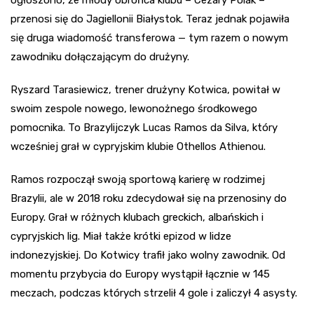
przenosi się do Jagiellonii Białystok. Teraz jednak pojawiła
się druga wiadomość transferowa — tym razem o nowym
zawodniku dołączającym do drużyny.
Ryszard Tarasiewicz, trener drużyny Kotwica, powitał w
swoim zespole nowego, lewonożnego środkowego
pomocnika. To Brazylijczyk Lucas Ramos da Silva, który
wcześniej grał w cypryjskim klubie Othellos Athienou.
Ramos rozpoczął swoją sportową karierę w rodzimej
Brazylii, ale w 2018 roku zdecydował się na przenosiny do
Europy. Grał w różnych klubach greckich, albańskich i
cypryjskich lig. Miał także krótki epizod w lidze
indonezyjskiej. Do Kotwicy trafił jako wolny zawodnik. Od
momentu przybycia do Europy wystąpił łącznie w 145
meczach, podczas których strzelił 4 gole i zaliczył 4 asysty.