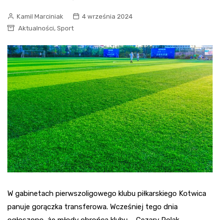
Kamil Marciniak
4 września 2024
,
Aktualności
Sport
W gabinetach pierwszoligowego klubu piłkarskiego Kotwica
panuje gorączka transferowa. Wcześniej tego dnia
ogłoszono, że młody obrońca klubu – Cezary Polak –