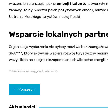
wrażeń. Ich aranżacje, pełne
emocji i talentu
, stworzyły 
zabawy. To był wieczór pełen pozytywnych emocji, muzyki 
Ustronia Morskiego turystów z całej Polski.
Wsparcie lokalnych part
Organizacja wydarzenia nie byłaby możliwa bez zaangażowan
SPA****, który aktywnie wspiera rozwój turystyczny regionu
wszystkich na kolejne niezapomniane chwile pełne energii i
Źródło: facebook.com/gmustroniemorskie
Nawigacja
Poprzedni
wpisu
Aktualności