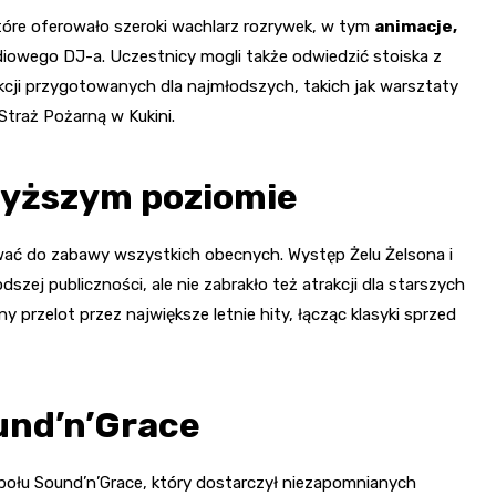
tóre oferowało szeroki wachlarz rozrywek, w tym
animacje,
owego DJ-a. Uczestnicy mogli także odwiedzić stoiska z
kcji przygotowanych dla najmłodszych, takich jak warsztaty
traż Pożarną w Kukini.
wyższym poziomie
rwać do zabawy wszystkich obecnych. Występ Żelu Żelsona i
szej publiczności, ale nie zabrakło też atrakcji dla starszych
przelot przez największe letnie hity, łącząc klasyki sprzed
und’n’Grace
połu Sound’n’Grace, który dostarczył niezapomnianych