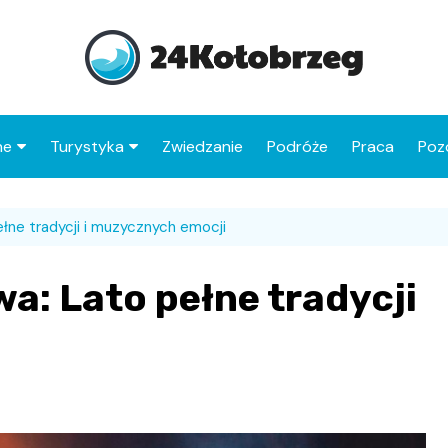
ne
Turystyka
Zwiedzanie
Podróże
Praca
Poz
Co warto zobaczyć w
Molo w Kołobrzegu
Kołobrzegu
łne tradycji i muzycznych emocji
Latarnia morska
Atrakcje dla dzieci w
Ukryta Kraina
Bazylika konkatedralna
a: Lato pełne tradycji
Kołobrzegu
Wniebowzięcia NMP
Miasto Myszy
Zabytki Kołobrzegu
Domek Kata
Stare Miasto
Park Linowy
Najciekawsze atrakcje
Pałac rodziny
Jezioro Resko
Ratusz miejski
6D Museum – Maszoper
powiatu kołobrzeskiego
Brunszwickich
Przymorskie
Muzeum Oręża Polskieg
Oceanarium
Kościół św. Jana
Port rybacki i przystań