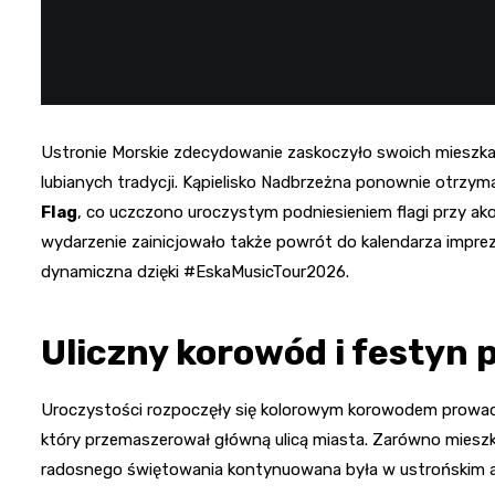
Ustronie Morskie zdecydowanie zaskoczyło swoich mieszka
lubianych tradycji. Kąpielisko Nadbrzeżna ponownie otrzy
Flag
, co uczczono uroczystym podniesieniem flagi przy ak
wydarzenie zainicjowało także powrót do kalendarza imprez 
dynamiczna dzięki #EskaMusicTour2026.
Uliczny korowód i festyn p
Uroczystości rozpoczęły się kolorowym korowodem prowad
który przemaszerował główną ulicą miasta. Zarówno mieszka
radosnego świętowania kontynuowana była w ustrońskim am