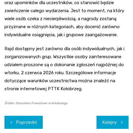
oraz upominków dla uczestników, co stanowić będzie
zwieńczenie całego wydarzenia. Jest to moment, na który
wiele osób czeka z niecierpliwością, a nagrody zostaną
przyznane w różnych kategoriach, aby docenić zarówno
indywidualne osiągnięcia, jak i grupowe zaangażowanie.
Rajd dostępny jest zarówno dla osób indywidualnych, jak i
zorganizowanych grup. Wszystkie osoby zainteresowane
udziałem proszone są o dokonanie zgłoszeń najpóźniej do
wtorku, 2 czerwca 2026 roku. Szczegółowe informacje
dotyczące warunków uczestnictwa można znaleźć na
stronie internetowej PTTK Kołobrzeg.
Źródło: Starostwo Powiatowe w Kołobrzegu
Nawigacja
Poprzedni
Kolejny
wpisu